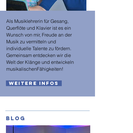
Als Musiklehrerin für Gesang,
Querflöte und Klavier ist es ein
Wunsch von mir, Freude an der
Musik zu vermitteln und
individuelle Talente zu fördern.
Gemeinsam entdecken wir die
Welt der Klänge und
entwickeln
musikalischenFähigkeiten!
weitere Infos
Blog