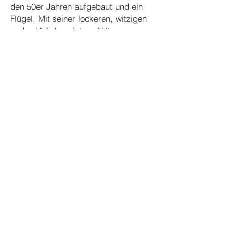
den 50er Jahren aufgebaut und ein
Flügel. Mit seiner lockeren, witzigen
und natürlichen Art erzählte er von
seinen Idolen und spielte Boogie
Woogie und Jazzstücke. Aber auch
die Klassik kam nicht zu kurz. Er
zeigte, was man mit einer
„Mozartkugel“ (Ja, der Süßigkeit!)
alles auf dem Klavier machen kann
und wozu man das
„Rachmaninoffbrett“ beim
Rachmaninoff Klavierkonzert
braucht.
Er war so natürlich in seinem
Element mit der Musik und auch dem
Publikum, das ich dachte, „ja“, so
ähnlich möchte ich auch Konzerte
machen und selber wieder auftreten.
Die verschiedenen Genres aus